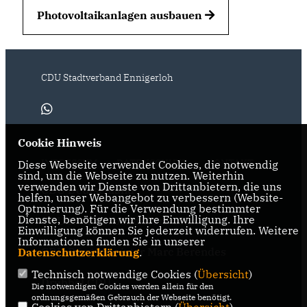
Photovoltaikanlagen ausbauen
CDU Stadtverband Ennigerloh
Cookie Hinweis
IMPRESSUM
DATENSCHUTZ
KONTAKT
Diese Webseite verwendet Cookies, die notwendig
sind, um die Webseite zu nutzen. Weiterhin
verwenden wir Dienste von Drittanbietern, die uns
CDU Deutschland
helfen, unser Webangebot zu verbessern (Website-
Optmierung). Für die Verwendung bestimmter
Dienste, benötigen wir Ihre Einwilligung. Ihre
CDU Kreisverband Warendorf-
Einwilligung können Sie jederzeit widerrufen. Weitere
Beckum
Informationen finden Sie in unserer
CDU Bürgermeister Marc Berendes
Datenschutzerklärung
.
Technisch notwendige Cookies (
Übersicht
)
Drubbel CDU
Die notwendigen Cookies werden allein für den
ordnungsgemäßen Gebrauch der Webseite benötigt.