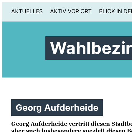
AKTUELLES
AKTIV VOR ORT
BLICK IN DE
Wahlbezir
Georg Aufderheide
Georg Aufderheide
vertritt diesen
Stadtb
aber auch insbesondere speziell diesen B