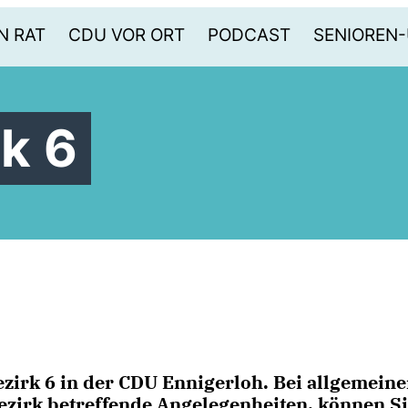
N RAT
CDU VOR ORT
PODCAST
SENIOREN
k 6
ezirk 6
in der CDU Ennigerloh. Bei allgemein
ezirk betreffende Angelegenheiten, können Si