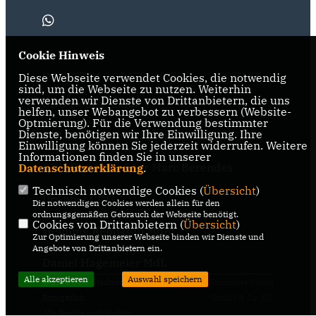
Cookie Hinweis
IMPRESSUM
DATENSCHUTZ
KONTAKT
Diese Webseite verwendet Cookies, die notwendig
sind, um die Webseite zu nutzen. Weiterhin
verwenden wir Dienste von Drittanbietern, die uns
CDU Deutschland
helfen, unser Webangebot zu verbessern (Website-
Optmierung). Für die Verwendung bestimmter
Dienste, benötigen wir Ihre Einwilligung. Ihre
CDU Kreisverband Warendorf-
Einwilligung können Sie jederzeit widerrufen. Weitere
Beckum
Informationen finden Sie in unserer
CDU Bürgermeister Marc Berendes
Datenschutzerklärung
.
Technisch notwendige Cookies (
Übersicht
)
Drubbel CDU
Die notwendigen Cookies werden allein für den
ordnungsgemäßen Gebrauch der Webseite benötigt.
Cookies von Drittanbietern (
Übersicht
)
Henning Rehbaum MdB
Zur Optimierung unserer Webseite binden wir Dienste und
Angebote von Drittanbietern ein.
Daniel Hagemeier MdL
Alle akzeptieren
Auswahl speichern
@2026 CDU Stadtverband
Realisation: Sharkness Media
Ennigerloh
GmbH & Co. KG
Alle Rechte vorbehalten.