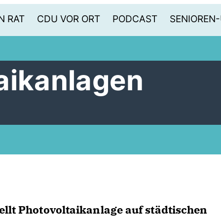
N RAT
CDU VOR ORT
PODCAST
SENIOREN
aikanlagen
llt Photovoltaikanlage auf städtischen