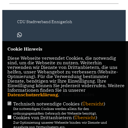
CDU Stadtverband Ennigerloh
Cookie Hinweis
IMPRESSUM
DATENSCHUTZ
KONTAKT
Diese Webseite verwendet Cookies, die notwendig
sind, um die Webseite zu nutzen. Weiterhin
verwenden wir Dienste von Drittanbietern, die uns
CDU Deutschland
helfen, unser Webangebot zu verbessern (Website-
Optmierung). Für die Verwendung bestimmter
Dienste, benötigen wir Ihre Einwilligung. Ihre
CDU Kreisverband Warendorf-
Einwilligung können Sie jederzeit widerrufen. Weitere
Beckum
Informationen finden Sie in unserer
CDU Bürgermeister Marc Berendes
Datenschutzerklärung
.
Technisch notwendige Cookies (
Übersicht
)
Drubbel CDU
Die notwendigen Cookies werden allein für den
ordnungsgemäßen Gebrauch der Webseite benötigt.
Cookies von Drittanbietern (
Übersicht
)
Henning Rehbaum MdB
Zur Optimierung unserer Webseite binden wir Dienste und
Angebote von Drittanbietern ein.