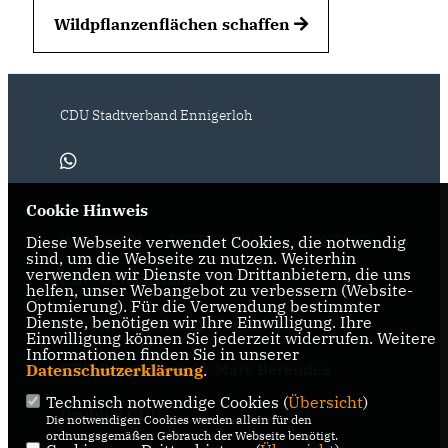
Wildpflanzenflächen schaffen
CDU Stadtverband Ennigerloh
Cookie Hinweis
IMPRESSUM
DATENSCHUTZ
KONTAKT
Diese Webseite verwendet Cookies, die notwendig
sind, um die Webseite zu nutzen. Weiterhin
verwenden wir Dienste von Drittanbietern, die uns
CDU Deutschland
helfen, unser Webangebot zu verbessern (Website-
Optmierung). Für die Verwendung bestimmter
Dienste, benötigen wir Ihre Einwilligung. Ihre
CDU Kreisverband Warendorf-
Einwilligung können Sie jederzeit widerrufen. Weitere
Beckum
Informationen finden Sie in unserer
CDU Bürgermeister Marc Berendes
Datenschutzerklärung
.
Technisch notwendige Cookies (
Übersicht
)
Drubbel CDU
Die notwendigen Cookies werden allein für den
ordnungsgemäßen Gebrauch der Webseite benötigt.