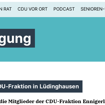
N RAT
CDU VOR ORT
PODCAST
SENIOREN
agung
DU-Fraktion in Lüdinghausen
die Mitglieder der CDU-Fraktion Ennigerl