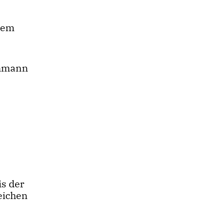
dem
ohmann
is der
eichen