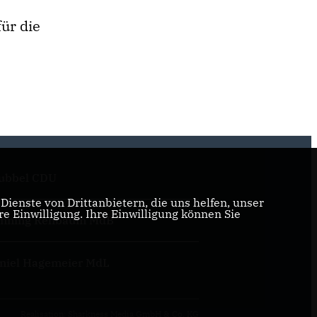
ür die
ubbel CDU
ienste von Drittanbietern, die uns helfen, unser
 Einwilligung. Ihre Einwilligung können Sie
nning Rehbaum MdB
niel Hagemeier MdL
Realisation: Sharkness Media GmbH & Co. KG