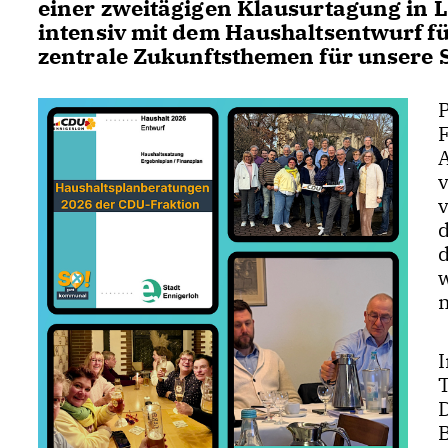
einer zweitägigen Klausurtagung in L
intensiv mit dem Haushaltsentwurf f
zentrale Zukunftsthemen für unsere S
v
m
T