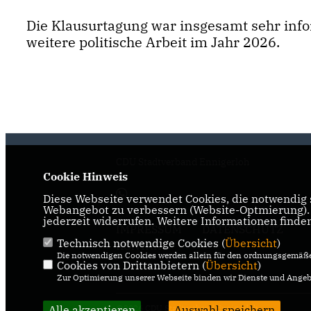
Die Klausurtagung war insgesamt sehr infor
weitere politische Arbeit im Jahr 2026.
CDU Stadtverband Ennigerloh
Cookie Hinweis
Diese Webseite verwendet Cookies, die notwendig s
Webangebot zu verbessern (Website-Optmierung). F
jederzeit widerrufen. Weitere Informationen finde
IMPRESSUM
DATENSCHUTZ
Technisch notwendige Cookies (
Übersicht
)
KONTAKT
Die notwendigen Cookies werden allein für den ordnungsgemäße
Cookies von Drittanbietern (
Übersicht
)
Zur Optimierung unserer Webseite binden wir Dienste und Angebo
Alle akzeptieren
@2026 CDU Stadtverband Ennigerloh
Auswahl speichern