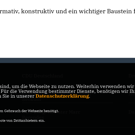
mativ, konstruktiv und ein wichtiger Baustein f
CDU Deutschland
Dr
ind, um die Webseite zu nutzen. Weiterhin verwenden wir D
ür die Verwendung bestimmter Dienste, benötigen wir Ihre
CDU Kreisverband Warendorf-
He
n Sie in unserer
Datenschutzerklärung
.
Beckum
n Gebrauch der Webseite benötigt.
CDU Bürgermeister Marc
Da
Berendes
te von Drittanbietern ein.