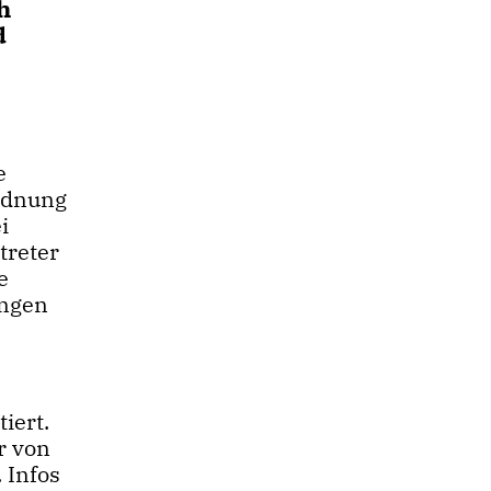
h
d
e
ordnung
i
treter
e
ungen
iert.
r von
 Infos