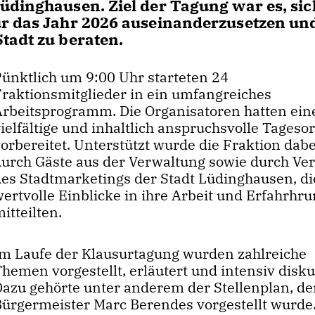
üdinghausen. Ziel der Tagung war es, sic
ür das Jahr 2026 auseinanderzusetzen un
tadt zu beraten.
Pünktlich um 9:00 Uhr starteten 24
Fraktionsmitglieder in ein umfangreiches
Arbeitsprogramm. Die Organisatoren hatten ein
vielfältige und inhaltlich anspruchsvolle Tages
orbereitet. Unterstützt wurde die Fraktion dabe
durch Gäste aus der Verwaltung sowie durch Ver
des Stadtmarketings der Stadt Lüdinghausen, di
wertvolle Einblicke in ihre Arbeit und Erfahrhr
itteilten.
Im Laufe der Klausurtagung wurden zahlreiche
hemen vorgestellt, erläutert und intensiv diskut
Dazu gehörte unter anderem der Stellenplan, de
Bürgermeister Marc Berendes vorgestellt wurde.